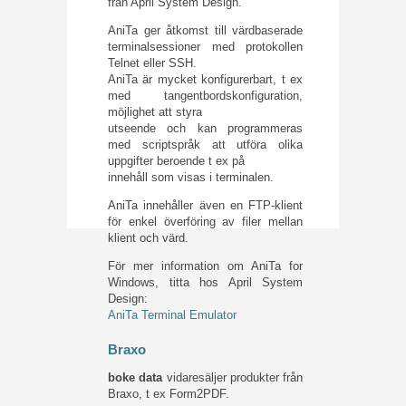
från April System Design.
AniTa ger åtkomst till värdbaserade
terminalsessioner med protokollen
Telnet eller SSH.
AniTa är mycket konfigurerbart, t ex
med tangentbordskonfiguration,
möjlighet att styra
utseende och kan programmeras
med scriptspråk att utföra olika
uppgifter beroende t ex på
innehåll som visas i terminalen.
AniTa innehåller även en FTP-klient
för enkel överföring av filer mellan
klient och värd.
För mer information om AniTa for
Windows, titta hos April System
Design:
AniTa Terminal Emulator
Braxo
boke data
vidaresäljer produkter från
Braxo, t ex Form2PDF.