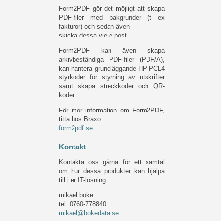
Form2PDF gör det möjligt att skapa
PDF-filer med bakgrunder (t ex
fakturor) och sedan även
skicka dessa vie e-post.
Form2PDF kan även skapa
arkivbeständiga PDF-filer (PDF/A),
kan hantera grundläggande HP PCL4
styrkoder för styrning av utskrifter
samt skapa streckkoder och QR-
koder.
För mer information om Form2PDF,
titta hos Braxo:
form2pdf.se
Kontakt
Kontakta oss gärna för ett samtal
om hur dessa produkter kan hjälpa
till i er IT-lösning.
mikael boke
tel: 0760-778840
mikael@bokedata.se